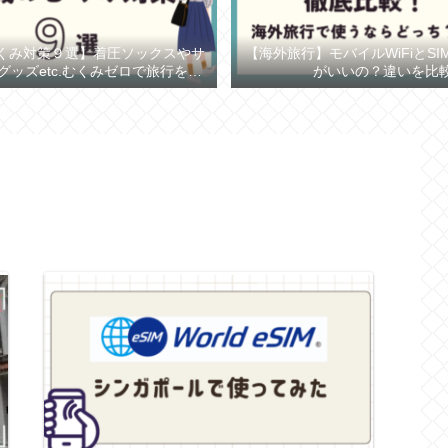
くみ対策９選】着圧ソックスやサ
【海外旅行】モバイルWiFiとS
グッズetc.むくみゼロで旅行を楽
がいいの？違いを比
しもう！