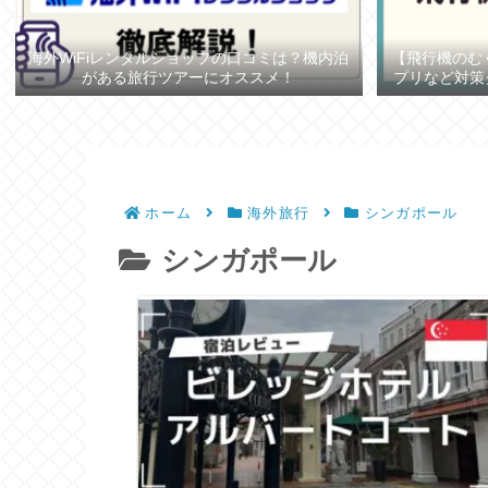
海外WiFiレンタルショップの口コミは？機内泊
【飛行機のむ
がある旅行ツアーにオススメ！
プリなど対策
ホーム
海外旅行
シンガポール
シンガポール