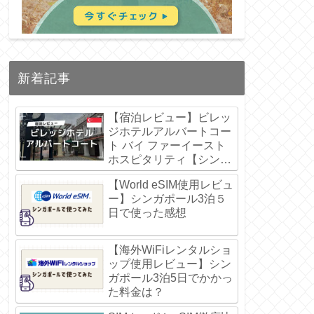
新着記事
【宿泊レビュー】ビレッ
ジホテルアルバートコー
ト バイ ファーイースト
ホスピタリティ【シンガ
ポール】
【World eSIM使用レビュ
ー】シンガポール3泊５
日で使った感想
【海外WiFiレンタルショ
ップ使用レビュー】シン
ガポール3泊5日でかかっ
た料金は？